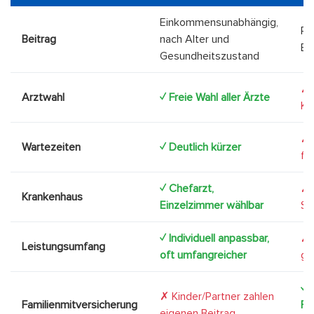
Einkommensunabhängig,
Pr
Beitrag
nach Alter und
Br
Gesundheitszustand
✗ 
Arztwahl
✓ Freie Wahl aller Ärzte
Ka
✗ 
Wartezeiten
✓ Deutlich kürzer
fü
✓ Chefarzt,
✗
Krankenhaus
Einzelzimmer wählbar
St
✓ Individuell anpassbar,
✗ 
Leistungsumfang
oft umfangreicher
ge
✓ 
✗ Kinder/Partner zahlen
Familienmitversicherung
Fa
eigenen Beitrag